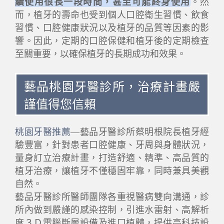
續使用很長一段時間，甚至可能終身使用
。然
而，植牙的壽命也受到個人口腔衛生習慣、飲食
習慣、口腔健康狀況以及植牙的品質等因素的影
響。因此，定期的口腔保健和植牙後的定期檢查
至關重要，以確保植牙的長期成功和效果。
藝品桃園牙醫診所，治療計畫嚴
謹值得您信賴
桃園牙醫推薦
—藝品牙醫診所蔡明根院長植牙經
驗豐富，針對患者口腔健康、牙周與身體狀況，
量身訂立治療計畫，打造舒適、精準、高品質的
植牙治療，讓植牙不僅穩固牢靠，同時兼具美觀
自然。
藝品牙醫診所醫師團隊各重視醫病雙向溝通，診
所內做到嚴謹的感染控制，引進水雷射、高解析
度３Ｄ電腦斷層設備及進口植體，提供高科技設