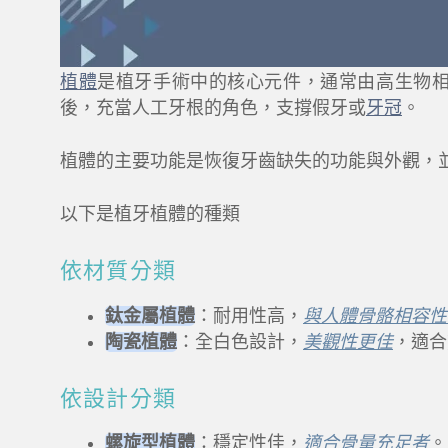
植體
是植牙手術中的核心元件，通常由高生物
後，充當人工牙根的角色，支撐假牙或
牙冠
。
植體的主要功能是恢復牙齒缺失的功能與外觀，
以下是植牙植體的種類
依材質分類
鈦金屬植體
：耐用性高，
與人體骨骼相容性
陶瓷植體
：全白色設計，
美觀性更佳
，適合
依設計分類
螺旋型植體
：穩定性佳，
適合骨量充足者
。