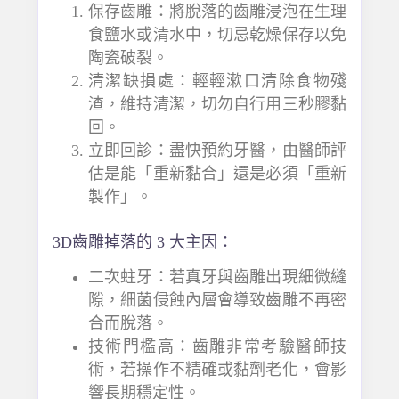
保存齒雕：將脫落的齒雕浸泡在生理
食鹽水或清水中，切忌乾燥保存以免
陶瓷破裂。
清潔缺損處：輕輕漱口清除食物殘
渣，維持清潔，切勿自行用三秒膠黏
回。
立即回診：盡快預約牙醫，由醫師評
估是能「重新黏合」還是必須「重新
製作」。
3D齒雕掉落的 3 大主因：
二次蛀牙：若真牙與齒雕出現細微縫
隙，細菌侵蝕內層會導致齒雕不再密
合而脫落。
技術門檻高：齒雕非常考驗醫師技
術，若操作不精確或黏劑老化，會影
響長期穩定性。