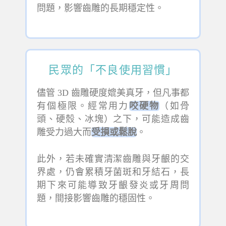
問題，影響齒雕的長期穩定性。
民眾的「不良使用習慣」
儘管 3D 齒雕硬度媲美真牙，但凡事都
有個極限。經常用力
咬硬物
（如骨
頭、硬殼、冰塊）之下，可能造成齒
雕受力過大而
受損或鬆脫
。
此外，若未確實清潔齒雕與牙齦的交
界處，仍會累積牙菌斑和牙結石，長
期下來可能導致牙齦發炎或牙周問
題，間接影響齒雕的穩固性。