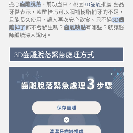
擔心
齒雕脫落
、前功盡棄。桃園
3D齒雕
推薦-藝品
牙醫表示，齒雕恰巧可以彌補樹脂補牙的不足，
且能長久使用，讓人再次安心飲食。只不過
3D齒
雕掉了
都不會發生嗎？
齒雕缺點
有哪些？就讓醫
師繼續深入說明。
3D齒雕脫落緊急處理方式