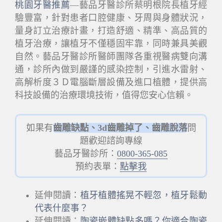
桃園牙醫推薦
—藝品牙醫診所蔡明根院長植牙經
驗豐富，針對患者口腔健康、牙周與身體狀況，
量身訂立治療計畫，打造舒適、精準、高品質的
植牙治療，讓植牙不僅穩固牢靠，同時兼具美觀
自然。藝品牙醫診所醫師團隊各重視醫病雙向溝
通，診所內做到嚴謹的感染控制，引進水雷射、
高解析度３Ｄ電腦斷層設備及進口植體，提供高
科技設備的治療環境技術，值得您安心信賴。
如果有
齒雕缺點、3d齒雕掉了、齒雕脫落
問
題歡迎諮詢專線
藝品牙醫診所：
0800-365-085
預約表單：
點擊我
延伸閱讀：
植牙植體搖晃不輕忽，植牙鬆動
代表什麼事？
延伸閱讀：
陶瓷嵌體缺點多嗎？你適合陶瓷