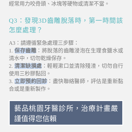
經常用力咬骨頭、冰塊等硬物或清潔不當。
Q3：發現3D齒雕脫落時，第一時間該
怎麼處理？
A3：請遵循緊急處理三步驟：
1.
保存齒雕
：將脫落的齒雕浸泡在生理食鹽水或
清水中，切勿乾燥保存。
2.
清潔缺損處
：輕輕漱口並清除殘渣，切勿自行
使用三秒膠黏回。
3.
立即預約回診
：盡快聯絡醫師，評估是重新黏
合或是重新製作。
藝品桃園牙醫診所，治療計畫嚴
謹值得您信賴