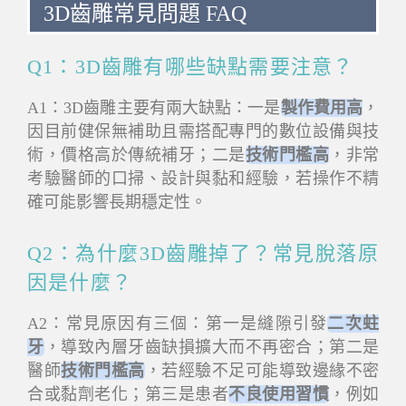
3D齒雕常見問題 FAQ
Q1：3D齒雕有哪些缺點需要注意？
A1：3D齒雕主要有兩大缺點：一是
製作費用高
，
因目前健保無補助且需搭配專門的數位設備與技
術，價格高於傳統補牙；二是
技術門檻高
，非常
考驗醫師的口掃、設計與黏和經驗，若操作不精
確可能影響長期穩定性。
Q2：為什麼3D齒雕掉了？常見脫落原
因是什麼？
A2：常見原因有三個：第一是縫隙引發
二次蛀
牙
，導致內層牙齒缺損擴大而不再密合；第二是
醫師
技術門檻高
，若經驗不足可能導致邊緣不密
合或黏劑老化；第三是患者
不良使用習慣
，例如