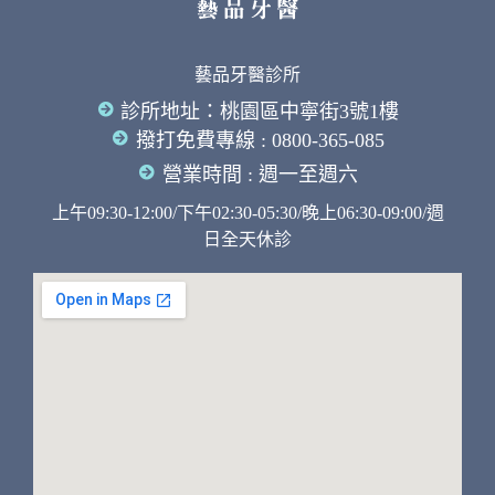
藝品牙醫診所
診所地址：桃園區中寧街3號1樓
撥打免費專線 : 0800-365-085
營業時間 : 週一至週六
上午09:30-12:00/下午02:30-05:30/晚上06:30-09:00/週
日全天休診