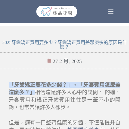
2025牙齒矯正費用要多少？牙齒矯正費用差那麼多的原因是什
麼？
27 2 月, 2025
「牙齒矯正要花多少錢？」、「牙套費用怎麼差
這麼多？」
相信這是許多人心中的疑問。 的確，
牙套費用和矯正牙齒費用往往是一筆不小的開
銷，也常常讓許多人卻步。
但是，擁有一口整齊健康的牙齒，不僅能提升自