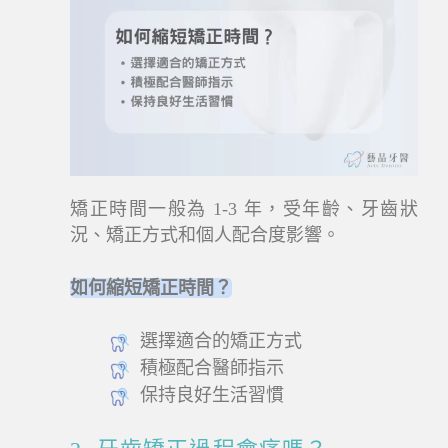
矯正時間一般為 1-3 年，受年齡、牙齒狀
況、矯正方式和個人配合度影響。
如何縮短矯正時間？
選擇適合的矯正方式
積極配合醫師指示
保持良好生活習慣