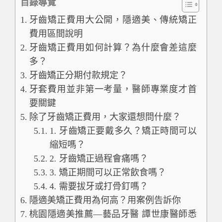
目錄導覽
牙齒矯正費用大公開，隱適美、傳統矯正
費用區間說明
牙齒矯正費用如何計算？為什麼會差這麼
多？
牙齒矯正分期付款規定？
牙套費用並非第一考量，醫師專業度才首
要關鍵
除了牙齒矯正費用，大家還想問什麼？
1. 牙齒矯正要戴多久？矯正時間可以
縮短嗎？
2. 牙齒矯正過程會痛嗎？
3. 矯正期間可以正常飲食嗎？
4. 需要拔牙或打骨釘嗎？
隱適美矯正費用為何高？用案例告訴你
桃園隱適美推薦—藝品牙醫 譚世康醫師悉