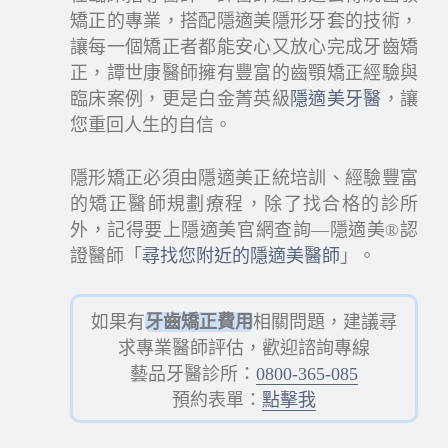
矯正的專業，搭配隱適美隱形牙套的技術，
讓每一個矯正者都能安心又放心完成牙齒矯
正，譚世康醫師擁有豐富的齒顎矯正經驗與
臨床案例，更是白金菁英級
隱適美牙醫
，讓
您重回人生的自信。
隱形矯正必須由隱適美正統培訓、經驗豐富
的矯正醫師規劃療程，除了找合格的診所
外，記得要上隱適美官網查詢—隱適美®認
證醫師「
尋找您附近的隱適美醫師
」。
如果有
牙齒矯正費用
相關問題，建議尋
求專業醫師評估，歡迎諮詢專線
藝品牙醫診所：
0800-365-085
預約表單：
點擊我