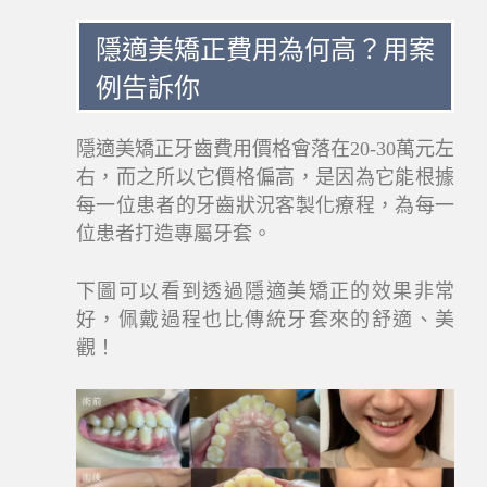
隱適美矯正費用為何高？用案
例告訴你
隱適美矯正牙齒費用價格會落在20-30萬元左
右，而之所以它價格偏高，是因為它能根據
每一位患者的牙齒狀況客製化療程，為每一
位患者打造專屬牙套。
下圖可以看到透過隱適美矯正的效果非常
好，佩戴過程也比傳統牙套來的舒適、美
觀！