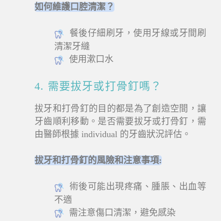
如何維護口腔清潔？
餐後仔細刷牙，使用牙線或牙間刷
清潔牙縫
使用漱口水
4. 需要拔牙或打骨釘嗎？
拔牙和打骨釘的目的都是為了創造空間，讓
牙齒順利移動。是否需要拔牙或打骨釘，需
由醫師根據 individual 的牙齒狀況評估。
拔牙和打骨釘的風險和注意事項:
術後可能出現疼痛、腫脹、出血等
不適
需注意傷口清潔，避免感染